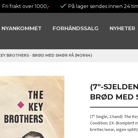
Fri frakt over 1000,-
På lager sendes innen 24 ti
NYANKOMMET
FORHÅNDSSALG
NYHETER
 KEY BROTHERS - BRØD MED SMØR PÅ (NOR64)
(7"-SJELDE
BRØD MED 
(7" Single, 2.hand) -The 
Condition: EX- (Komplett 
bretter/wear, ingen splitt/