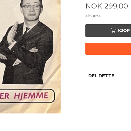
Pris
NOK
299,00
inkl. mva.
KJØP
DEL DETTE