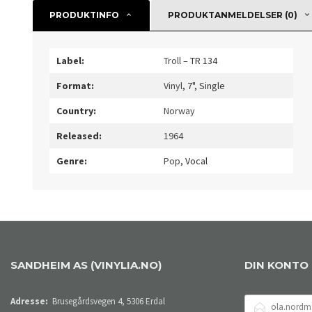
PRODUKTINFO
PRODUKTANMELDELSER (0)
Label:
Troll
– TR 134
Format:
Vinyl
, 7", Single
Country:
Norway
Released:
1964
Genre:
Pop
, Vocal
SANDHEIM AS (VINYLIA.NO)
DIN KONTO
E-
Adresse:
Brusegårdsvegen 4, 5306 Erdal