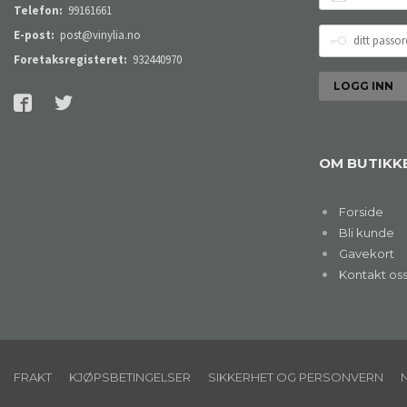
POSTADRESSE
Telefon:
99161661
DITT
E-post:
post@vinylia.no
PASSORD
Foretaksregisteret:
932440970
OM BUTIKK
Forside
Bli kunde
Gavekort
Kontakt os
FRAKT
KJØPSBETINGELSER
SIKKERHET OG PERSONVERN