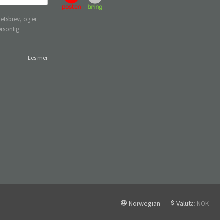
etsbrev, og er
ersonlig
Les mer
Norwegian
Valuta
: NOK