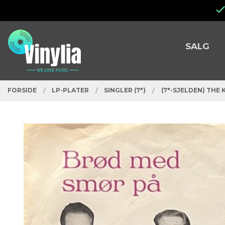
Gå
Lukk
til
innholdet
PRODUKTER
SALG
FORSIDE
LP-PLATER
SINGLER (7")
(7"-SJELDEN) THE