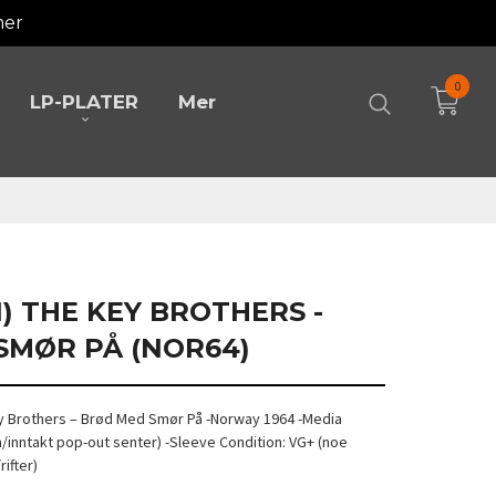
mer
0
LP-PLATER
Mer
N) THE KEY BROTHERS -
SMØR PÅ (NOR64)
Key Brothers – Brød Med Smør På -Norway 1964 -Media
m/inntakt pop-out senter) -Sleeve Condition: VG+ (noe
rifter)