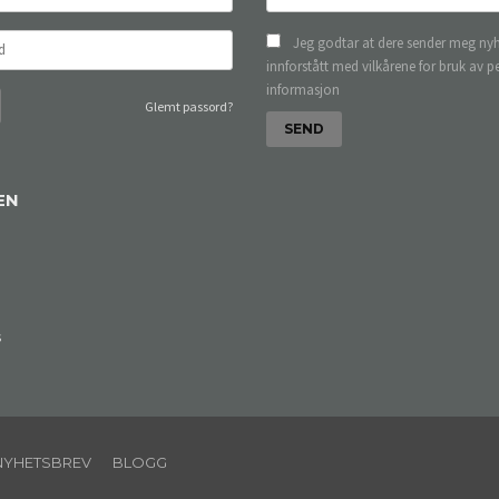
Jeg godtar at dere sender meg nyh
innforstått med vilkårene for bruk av p
informasjon
Glemt passord?
EN
s
NYHETSBREV
BLOGG