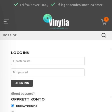
Gå
Fri frakt over 1000,-
På lager sendes innen 24 timer
til
innholdet
0
FORSIDE
LOGG INN
Glemt passord?
OPPRETT KONTO
PRIVATKUNDE