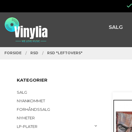
Gå
Lukk
til
innholdet
PRODUKTER
SALG
FORSIDE
RSD
RSD "LEFTOVERS"
KATEGORIER
SALG
NYANKOMMET
FORHÅNDSSALG
NYHETER
LP-PLATER