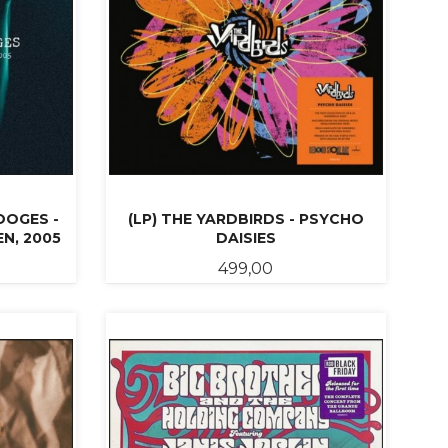
OOGES -
(LP) THE YARDBIRDS - PSYCHO
EN, 2005
DAISIES
Pris
499,00
KJØP