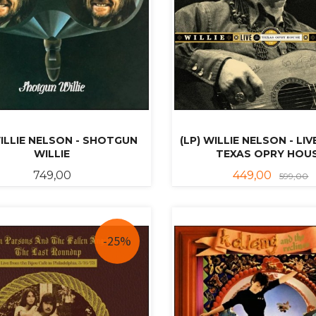
WILLIE NELSON - SHOTGUN
(LP) WILLIE NELSON - LI
WILLIE
TEXAS OPRY HOU
Pris
Tilbud
R
749,00
449,00
599,00
KJØP
KJØP
-25%