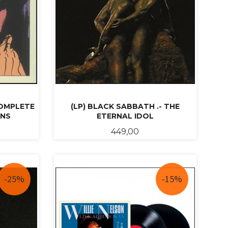
COMPLETE
(LP) BLACK SABBATH .- THE
ONS
ETERNAL IDOL
abatt
Pris
449,00
KJØP
-25%
-15%