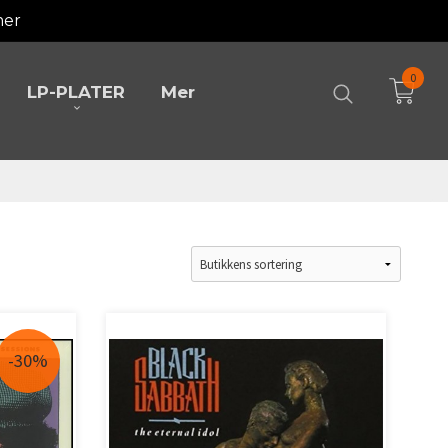
mer
0
LP-PLATER
Mer
-30%