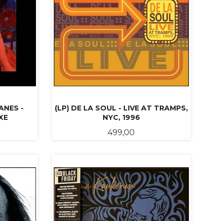
ANES -
(LP) DE LA SOUL - LIVE AT TRAMPS,
XE
NYC, 1996
abatt
Pris
499,00
KJØP