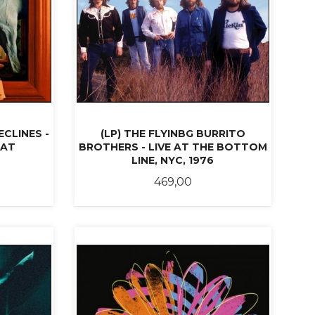
ECLINES -
(LP) THE FLYINBG BURRITO
IAT
BROTHERS - LIVE AT THE BOTTOM
LINE, NYC, 1976
Pris
469,00
KJØP