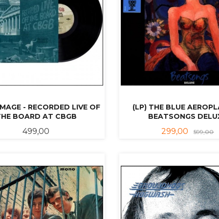
AMAGE - RECORDED LIVE OF
(LP) THE BLUE AEROPL
THE BOARD AT CBGB
BEATSONGS DELU
Pris
Tilbud
R
499,00
299,00
599,00
KJØP
KJØP