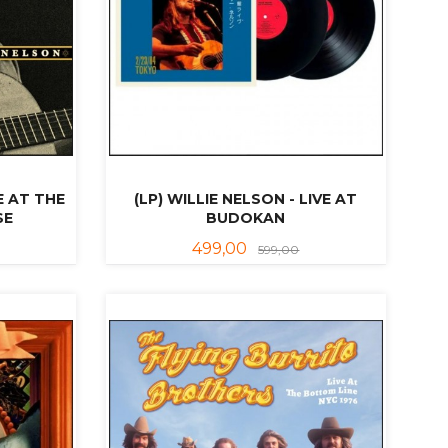
VE AT THE
(LP) WILLIE NELSON - LIVE AT
SE
BUDOKAN
abatt
Tilbud
Rabatt
499,00
599,00
KJØP