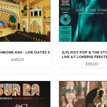
SHBONE ASH - LIVE DATES II
(LP) IGGY POP & THE ST
LIVE AT LOKERSE FEEST
Pris
449,00
Pris
399,00
KJØP
LES MER