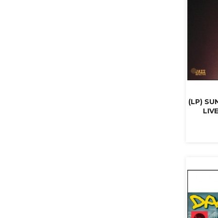
(LP) SU
LIV