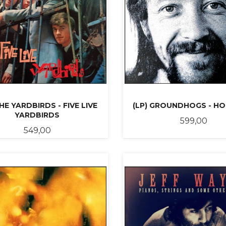
THE YARDBIRDS - FIVE LIVE
(LP) GROUNDHOGS - H
YARDBIRDS
Pris
599,00
Pris
549,00
KJØP
LES MER