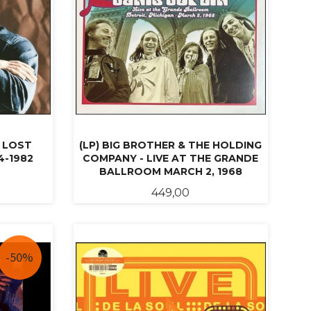
E LOST
(LP) BIG BROTHER & THE HOLDING
4-1982
COMPANY - LIVE AT THE GRANDE
BALLROOM MARCH 2, 1968
Pris
449,00
KJØP
-50%