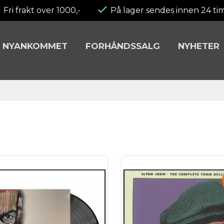
Fri frakt over 1000,-
På lager sendes innen 24 ti
NYANKOMMET
FORHÅNDSSALG
NYHETER