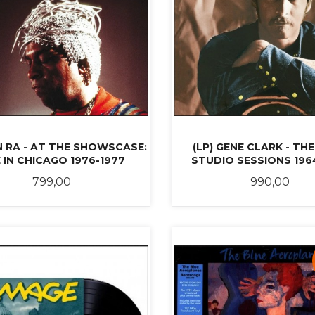
N RA - AT THE SHOWSCASE:
(LP) GENE CLARK - TH
E IN CHICAGO 1976-1977
STUDIO SESSIONS 196
Pris
Pris
799,00
990,00
KJØP
KJØP