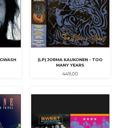
OGWASH
(LP) JORMA KAUKONEN - TOO
MANY YEARS
Pris
449,00
KJØP