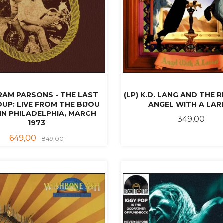
GRAM PARSONS - THE LAST
(LP) K.D. LANG AND THE R
UP: LIVE FROM THE BIJOU
ANGEL WITH A LAR
IN PHILADELPHIA, MARCH
Pris
349,00
1973
Tilbud
Rabatt
649,00
849,00
KJØP
KJØP