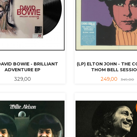
DAVID BOWIE - BRILLIANT
(LP) ELTON JOHN - THE 
ADVENTURE EP
THOM BELL SESSI
Pris
Tilbud
R
329,00
249,00
349,00
KJØP
KJØP