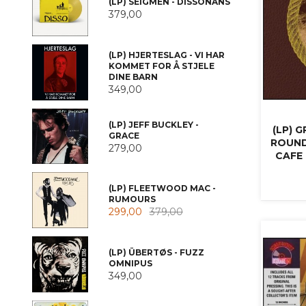
(LP) SEIGMEN - DISSONANS
379,00
(LP) HJERTESLAG - VI HAR
KOMMET FOR Å STJELE
DINE BARN
349,00
(LP) JEFF BUCKLEY -
(LP) 
GRACE
ROUND
279,00
CAFE 
(LP) FLEETWOOD MAC -
RUMOURS
299,00
379,00
(LP) ÜBERTØS - FUZZ
OMNIPUS
349,00