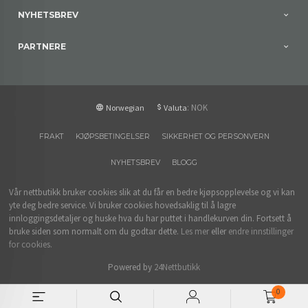
NYHETSBREV
PARTNERE
: NOK
Norwegian
Valuta
FRAKT
KJØPSBETINGELSER
SIKKERHET OG PERSONVERN
NYHETSBREV
BLOGG
Vår nettbutikk bruker cookies slik at du får en bedre kjøpsopplevelse og vi kan
yte deg bedre service. Vi bruker cookies hovedsaklig til å lagre
innloggingsdetaljer og huske hva du har puttet i handlekurven din. Fortsett å
bruke siden som normalt om du godtar dette.
Les mer
eller
endre innstillinger
for cookies.
Powered by
24Nettbutikk
0