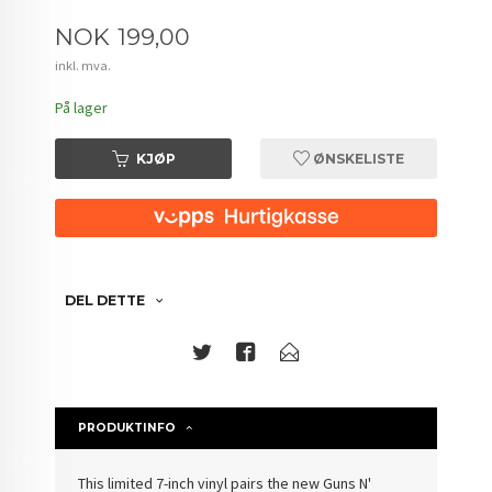
Pris
NOK
199,00
inkl. mva.
På lager
KJØP
ØNSKELISTE
DEL DETTE
PRODUKTINFO
This limited 7-inch vinyl pairs the new Guns N'