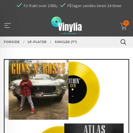
Gå
Fri frakt over 1000,-
På lager sendes innen 24 timer
til
innholdet
0
FORSIDE
LP-PLATER
SINGLER (7")