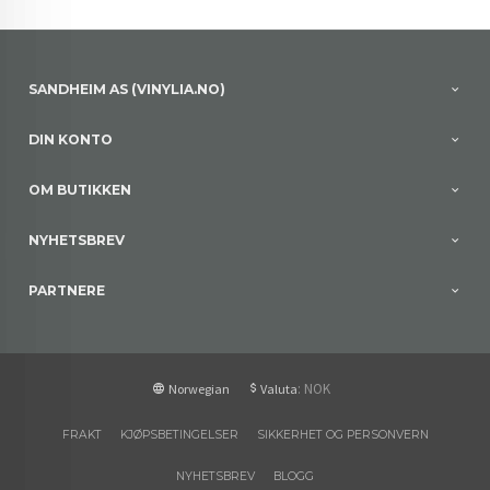
SANDHEIM AS (VINYLIA.NO)
DIN KONTO
OM BUTIKKEN
NYHETSBREV
PARTNERE
: NOK
Norwegian
Valuta
FRAKT
KJØPSBETINGELSER
SIKKERHET OG PERSONVERN
NYHETSBREV
BLOGG