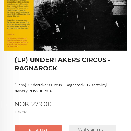
(LP) UNDERTAKERS CIRCUS -
RAGNAROCK
(LP Ny) -Undertakers Circus – Ragnarock -1x sort vinyl -
Norway REISSUE 2016
Pris
NOK
279,00
inkl. mva.
UTSOLGT
ØNSKELISTE