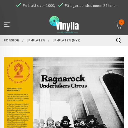
Gå
Fri frakt over 1000,-
På lager sendes innen 24 timer
til
innholdet
0
FORSIDE
LP-PLATER
LP-PLATER (NYE)