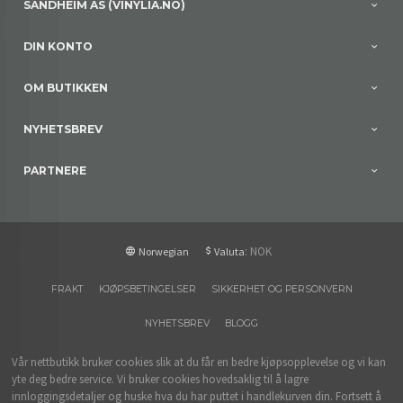
SANDHEIM AS (VINYLIA.NO)
DIN KONTO
OM BUTIKKEN
NYHETSBREV
PARTNERE
: NOK
Norwegian
Valuta
FRAKT
KJØPSBETINGELSER
SIKKERHET OG PERSONVERN
NYHETSBREV
BLOGG
Vår nettbutikk bruker cookies slik at du får en bedre kjøpsopplevelse og vi kan
yte deg bedre service. Vi bruker cookies hovedsaklig til å lagre
innloggingsdetaljer og huske hva du har puttet i handlekurven din. Fortsett å