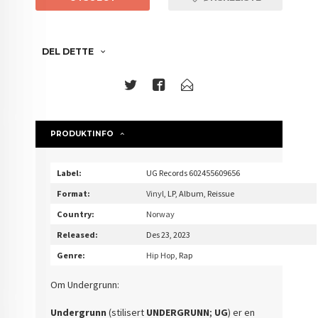
DEL DETTE
PRODUKTINFO
Label:
UG Records 602455609656
Format:
Vinyl
, LP, Album, Reissue
Country:
Norway
Released:
Des 23, 2023
Genre:
Hip Hop
, Rap
Om Undergrunn:
Undergrunn
(stilisert
UNDERGRUNN
;
UG
) er en