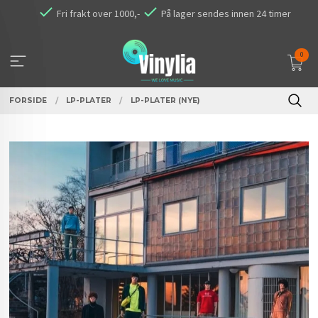
Gå
Fri frakt over 1000,-
På lager sendes innen 24 timer
til
innholdet
0
FORSIDE
LP-PLATER
LP-PLATER (NYE)