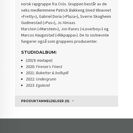
norsk rapgruppe fra
Oslo
. Gruppen består av de
seks medlemmene Patrick Bakkeng (med tilnavnet
«Fretty»), Gabriel Doria («Plaza»), Sverre Skogheim
Gudmestad («Pus»),
Jo Almaas
Marstein
(«Marstein»),
Jon Ranes
(«Loverboy») og
Marcos Haugestad («Rikpappa»). De to sistnevnte
fungerer også som gruppens produsenter.
STUDIOALBUM:
(2019: mixtape)
2020:
Firenze's Finest
2021:
Buketter & ballspill
2022:
Undergrunn
2023:
Egoland
PRODUKTANMELDELSER (0)