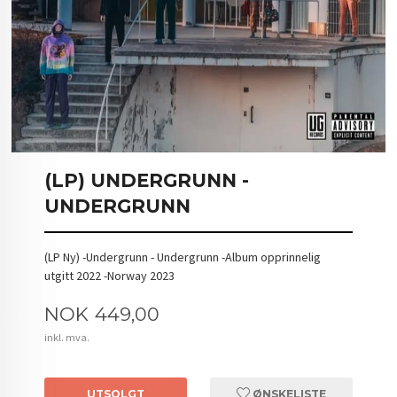
(LP) UNDERGRUNN -
UNDERGRUNN
(LP Ny) -Undergrunn - Undergrunn -Album opprinnelig
utgitt 2022 -Norway 2023
Pris
NOK
449,00
inkl. mva.
UTSOLGT
ØNSKELISTE