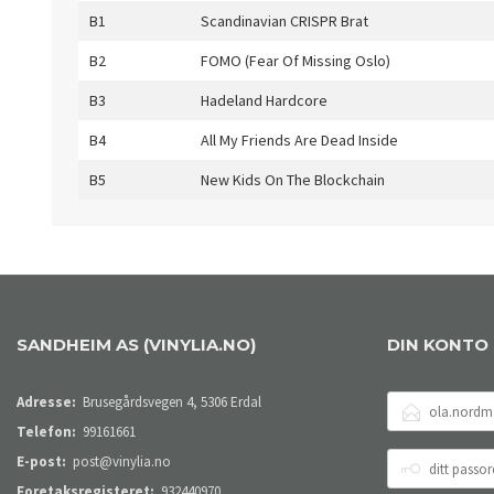
B1
Scandinavian CRISPR Brat
B2
FOMO (Fear Of Missing Oslo)
B3
Hadeland Hardcore
B4
All My Friends Are Dead Inside
B5
New Kids On The Blockchain
SANDHEIM AS (VINYLIA.NO)
DIN KONTO
E-
Adresse:
Brusegårdsvegen 4, 5306 Erdal
POSTADRESSE
Telefon:
99161661
DITT
E-post:
post@vinylia.no
PASSORD
Foretaksregisteret:
932440970