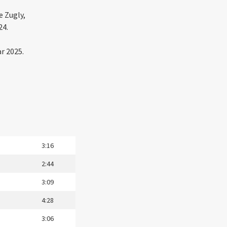
 Zugly,
24.
r 2025.
3:16
2:44
3:09
4:28
3:06