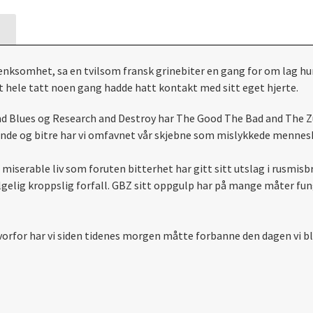
ksomhet, sa en tvilsom fransk grinebiter en gang for om lag hun
hele tatt noen gang hadde hatt kontakt med sitt eget hjerte.
d Blues og Research and Destroy har The Good The Bad and The 
nde og bitre har vi omfavnet vår skjebne som mislykkede mennesk
iserable liv som foruten bitterhet har gitt sitt utslag i rusmisbr
ølgelig kroppslig forfall. GBZ sitt oppgulp har på mange måter fun
vorfor har vi siden tidenes morgen måtte forbanne den dagen vi bl