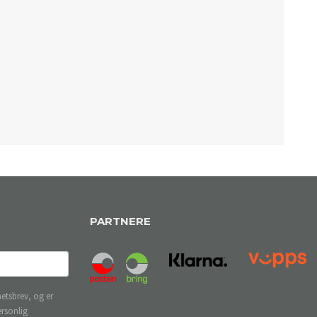
PARTNERE
etsbrev, og er
ersonlig