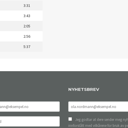
3:31
3:43
2:05
2:56
5:37
NYHETSBREV
Jeg godtar at dere sender meg nyh
innforstått med vilkårene for bruk av p