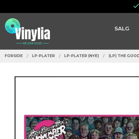
Gå
Lukk
til
innholdet
PRODUKTER
SALG
FORSIDE
LP-PLATER
LP-PLATER (NYE)
(LP) THE GOO