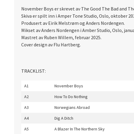
November Boys er skrevet av The Good The Bad and The
Skiva er spilt inn i Amper Tone Studio, Oslo, oktober 20
Produsert av Eirik Melstrøm og Anders Nordengen.
Mikset av Anders Nordengen i Amber Studio, Oslo, janua
Mastret av Ruben Willem, februar 2025.
Cover design av Flu Hartberg.
TRACKLIST:
A1
November Boys
A2
How To Do Nothing
A3
Norwegians Abroad
A4
Dig A Ditch
A5
A Blazer In The Northern Sky