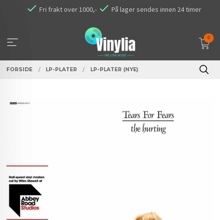
Gå
Fri frakt over 1000,-
På lager sendes innen 24 timer
til
innholdet
0
FORSIDE
LP-PLATER
LP-PLATER (NYE)