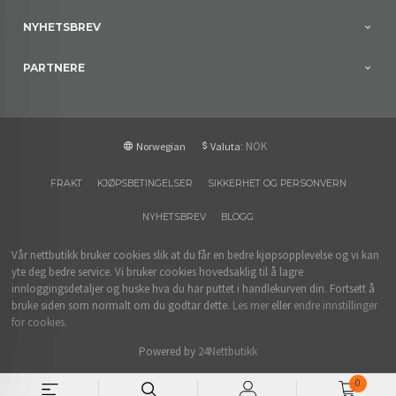
NYHETSBREV
PARTNERE
: NOK
Norwegian
Valuta
FRAKT
KJØPSBETINGELSER
SIKKERHET OG PERSONVERN
NYHETSBREV
BLOGG
Vår nettbutikk bruker cookies slik at du får en bedre kjøpsopplevelse og vi kan
yte deg bedre service. Vi bruker cookies hovedsaklig til å lagre
innloggingsdetaljer og huske hva du har puttet i handlekurven din. Fortsett å
bruke siden som normalt om du godtar dette.
Les mer
eller
endre innstillinger
for cookies.
Powered by
24Nettbutikk
0