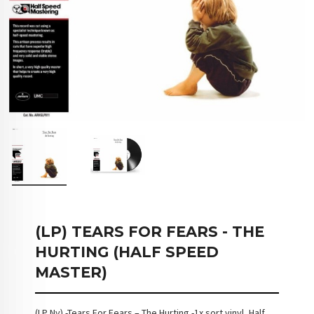
(LP) TEARS FOR FEARS - THE
HURTING (HALF SPEED
MASTER)
(LP Ny) -Tears For Fears – The Hurting -1x sort vinyl, Half