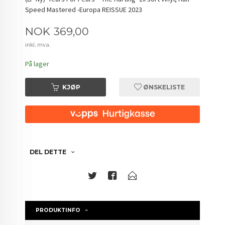
Speed Mastered -Europa REISSUE 2023
Pris
NOK
369,00
inkl. mva.
På lager
KJØP
ØNSKELISTE
DEL DETTE
PRODUKTINFO