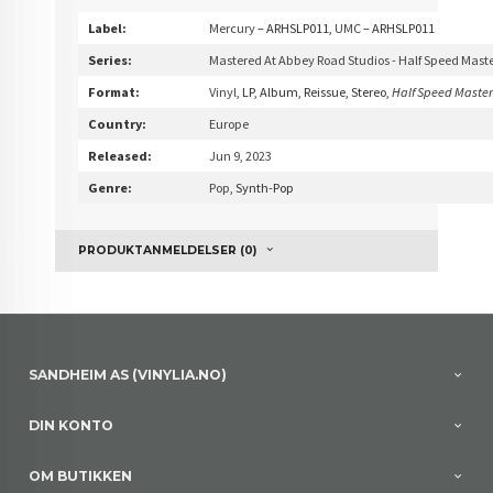
Label:
Mercury
– ARHSLP011,
UMC
– ARHSLP011
Series:
Mastered At Abbey Road Studios - Half Speed Mast
Format:
Vinyl
, LP, Album, Reissue, Stereo,
Half Speed Maste
Country:
Europe
Released:
Jun 9, 2023
Genre:
Pop
, Synth-Pop
PRODUKTANMELDELSER (0)
SANDHEIM AS (VINYLIA.NO)
DIN KONTO
OM BUTIKKEN