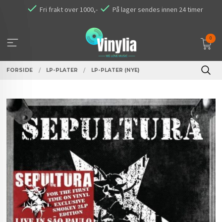
Gå
Fri frakt over 1000,-
På lager sendes innen 24 timer
til
innholdet
0
FORSIDE
LP-PLATER
LP-PLATER (NYE)