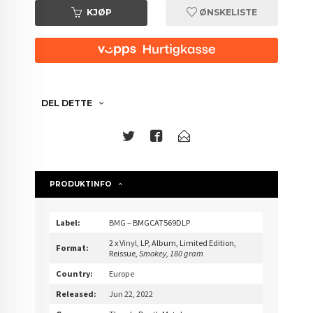
KJØP
ØNSKELISTE
DEL DETTE
PRODUKTINFO
Label:
BMG
– BMGCAT569DLP
2 x
Vinyl
, LP, Album, Limited Edition,
Format:
Reissue,
Smokey, 180 gram
Country:
Europe
Released:
Jun 22, 2022