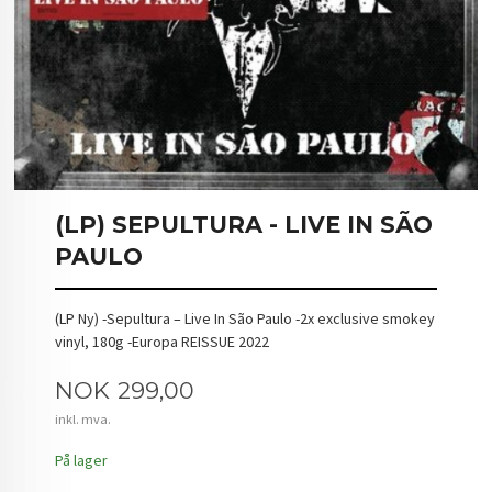
(LP) SEPULTURA - LIVE IN SÃO
PAULO
(LP Ny) -Sepultura – Live In São Paulo -2x exclusive smokey
vinyl, 180g -Europa REISSUE 2022
Pris
NOK
299,00
inkl. mva.
På lager