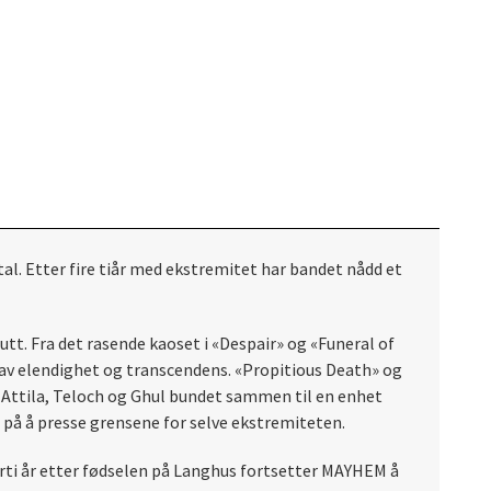
l. Etter fire tiår med ekstremitet har bandet nådd et
tt. Fra det rasende kaoset i «Despair» og «Funeral of
al av elendighet og transcendens. «Propitious Death» og
Attila, Teloch og Ghul bundet sammen til en enhet
 på å presse grensene for selve ekstremiteten.
ørti år etter fødselen på Langhus fortsetter MAYHEM å