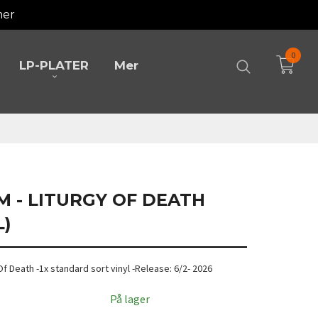
mer
0
LP-PLATER
Mer
M - LITURGY OF DEATH
L)
Of Death -1x standard sort vinyl -Release: 6/2- 2026
På lager