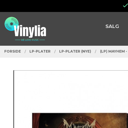
Gå
Lukk
til
innholdet
PRODUKTER
SALG
FORSIDE
LP-PLATER
LP-PLATER (NYE)
(LP) MAYHEM -