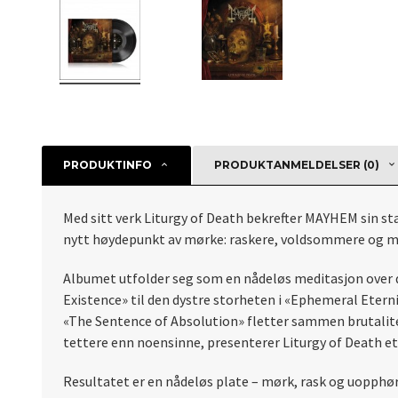
PRODUKTINFO
PRODUKTANMELDELSER (0)
Med sitt verk Liturgy of Death bekrefter MAYHEM sin s
nytt høydepunkt av mørke: raskere, voldsommere og mer
Albumet utfolder seg som en nådeløs meditasjon over død
Existence» til den dystre storheten i «Ephemeral Eterni
«The Sentence of Absolution» fletter sammen brutalit
tettere enn noensinne, presenterer Liturgy of Death et
Resultatet er en nådeløs plate – mørk, rask og uopphør