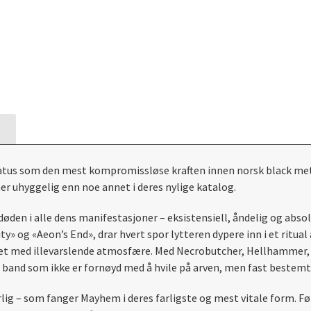
tatus som den mest kompromissløse kraften innen norsk black meta
 uhyggelig enn noe annet i deres nylige katalog.
en i alle dens manifestasjoner – eksistensiell, åndelig og absolu
ty» og «Aeon’s End», drar hvert spor lytteren dypere inn i et ritu
et med illevarslende atmosfære. Med Necrobutcher, Hellhammer, 
 band som ikke er fornøyd med å hvile på arven, men fast bestemt
lig – som fanger Mayhem i deres farligste og mest vitale form. F