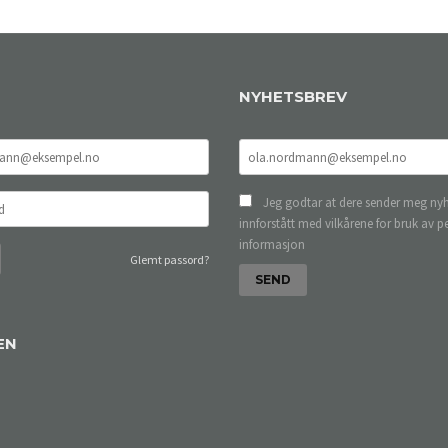
NYHETSBREV
Jeg godtar at dere sender meg nyh
innforstått med vilkårene for bruk av p
informasjon
Glemt passord?
EN