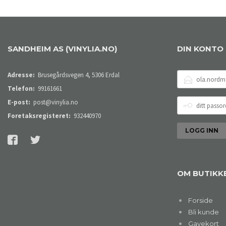
SANDHEIM AS (VINYLIA.NO)
DIN KONTO
E-
Adresse:
Brusegårdsvegen 4, 5306 Erdal
POSTADRESSE
Telefon:
99161661
DITT
E-post:
post@vinylia.no
PASSORD
Foretaksregisteret:
932440970
OM BUTIKK
Forside
Bli kunde
Gavekort