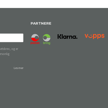
PARTNERE
etsbrev, og er
ersonlig
Les mer