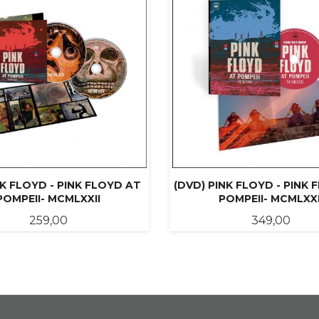
NK FLOYD - PINK FLOYD AT
(DVD) PINK FLOYD - PINK
POMPEII- MCMLXXII
POMPEII- MCMLXXI
Pris
Pris
259,00
349,00
LES MER
LES MER