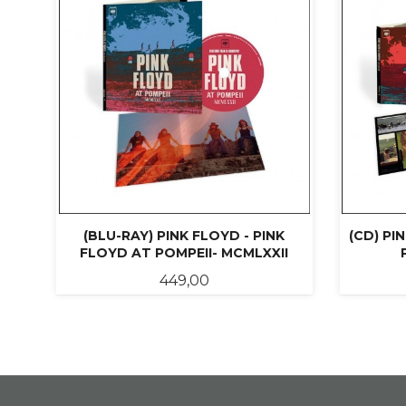
(BLU-RAY) PINK FLOYD - PINK
(CD) PI
FLOYD AT POMPEII- MCMLXXII
Pris
449,00
KJØP