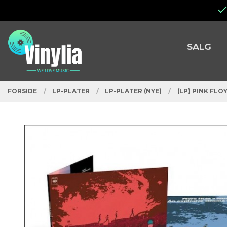
Gå
Lukk
til
innholdet
PRODUKTER
SALG
FORSIDE
LP-PLATER
LP-PLATER (NYE)
(LP) PINK FLO