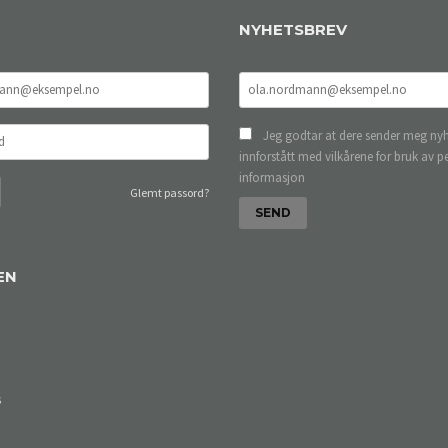
NYHETSBREV
Jeg godtar at dere sender meg nyh
innforstått med vilkårene for bruk av p
informasjon
Glemt passord?
EN
s