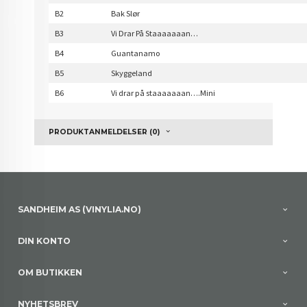
B2
Bak Slør
B3
Vi Drar På
S
taaaaaaan…
B4
Guantanamo
B5
Skyggeland
B6
Vi drar på staaaaaaan….Mini
PRODUKTANMELDELSER (0)
SANDHEIM AS (VINYLIA.NO)
DIN KONTO
OM BUTIKKEN
NYHETSBREV