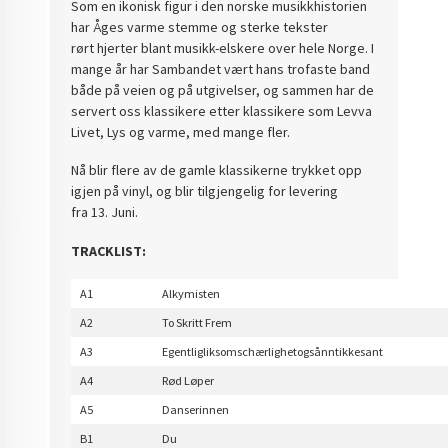
Som en ikonisk figur i den norske musikkhistorien
har Åges varme stemme og sterke tekster
rørt hjerter blant musikk-elskere over hele Norge. I
mange år har Sambandet vært hans trofaste band
både på veien og på utgivelser, og sammen har de
servert oss klassikere etter klassikere som Levva
Livet, Lys og varme, med mange fler.
Nå blir flere av de gamle klassikerne trykket opp
igjen på vinyl, og blir tilgjengelig for levering
fra 13. Juni.
TRACKLIST:
A1
Alkymisten
A2
To Skritt
F
rem
A3
Egentligliksomschærlighetogsånntikkesant
A4
Rød Løper
A5
Danserinnen
B1
Du