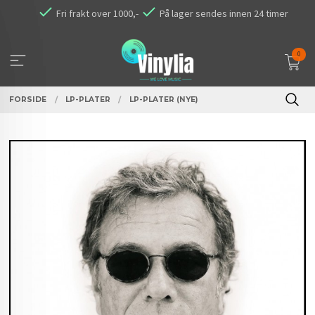
Gå
Fri frakt over 1000,-
På lager sendes innen 24 timer
til
innholdet
0
FORSIDE
LP-PLATER
LP-PLATER (NYE)