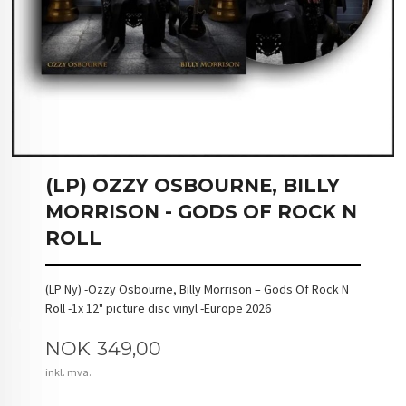
(LP) OZZY OSBOURNE, BILLY
MORRISON - GODS OF ROCK N
ROLL
(LP Ny) -Ozzy Osbourne, Billy Morrison – Gods Of Rock N
Roll -1x 12" picture disc vinyl -Europe 2026
Pris
NOK
349,00
inkl. mva.