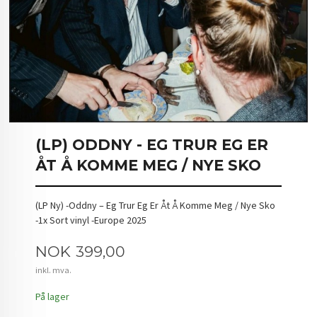
(LP) ODDNY - EG TRUR EG ER
ÅT Å KOMME MEG / NYE SKO
(LP Ny) -Oddny – Eg Trur Eg Er Åt Å Komme Meg / Nye Sko
-1x Sort vinyl -Europe 2025
Pris
NOK
399,00
inkl. mva.
På lager