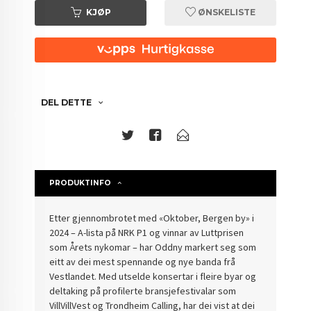
KJØP
ØNSKELISTE
DEL DETTE
PRODUKTINFO
Etter gjennombrotet med «Oktober, Bergen by» i
2024 – A-lista på NRK P1 og vinnar av Luttprisen
som Årets nykomar – har Oddny markert seg som
eitt av dei mest spennande og nye banda frå
Vestlandet. Med utselde konsertar i fleire byar og
deltaking på profilerte bransjefestivalar som
VillVillVest og Trondheim Calling, har dei vist at dei