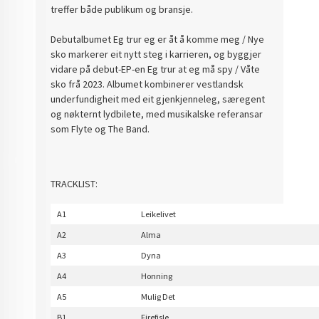
treffer både publikum og bransje.
Debutalbumet Eg trur eg er åt å komme meg / Nye
sko markerer eit nytt steg i karrieren, og byggjer
vidare på debut-EP-en Eg trur at eg må spy / Våte
sko frå 2023. Albumet kombinerer vestlandsk
underfundigheit med eit gjenkjenneleg, særegent
og nøkternt lydbilete, med musikalske referansar
som Flyte og The Band.
TRACKLIST:
A1
Leikelivet
A2
Alma
A3
Dyna
A4
Honning
A5
Mulig Det
B1
Firefisle