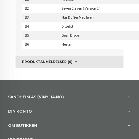
B2
Seven Eleven ( Versjon 2 )
B3
Når Du Ser Meg Igjen
B4
Bittelitt
B5
Grøn Drops
B6
Nesten
PRODUKTANMELDELSER (0)
SANDHEIM AS (VINYLIA.NO)
DIN KONTO
OM BUTIKKEN