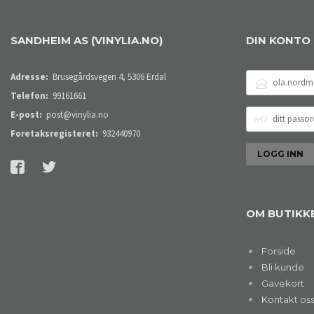
SANDHEIM AS (VINYLIA.NO)
DIN KONTO
E-
Adresse:
Brusegårdsvegen 4, 5306 Erdal
POSTADRESSE
Telefon:
99161661
DITT
E-post:
post@vinylia.no
PASSORD
Foretaksregisteret:
932440970
OM BUTIKK
Forside
Bli kunde
Gavekort
Kontakt os