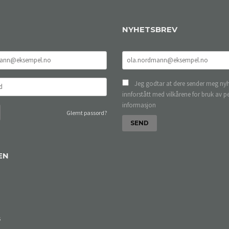
NYHETSBREV
Jeg godtar at dere sender meg nyh
innforstått med vilkårene for bruk av p
informasjon
Glemt passord?
EN
s