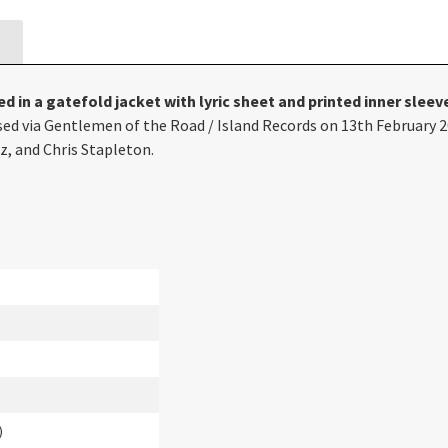
ed in a gatefold jacket with lyric sheet and printed inner sleev
eased via Gentlemen of the Road / Island Records on 13th Februar
z, and Chris Stapleton.
)