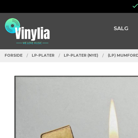
Gå
Lukk
til
innholdet
PRODUKTER
SALG
FORSIDE
LP-PLATER
LP-PLATER (NYE)
(LP) MUMFORD