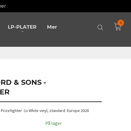
mer
0
LP-PLATER
Mer
RD & SONS -
TER
Prizefighter -1x White vinyl, standard -Europe 2026
På lager