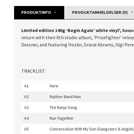
PRODUKTINFO
PRODUKTANMELDELSER (0)
Limited edition 140g ‘Begin Again’ white vinyl', hous
return with their 6th studio album, 'Prizefighter' rel
Dessner, and featuring Hozier, Gracie Abrams, Gigi Pere
TRACKLIST:
A1
Here
A2
Rubber Band Man
A3
The Banjo Song
A4
Run Together
A5
Conversation With My Son (Gangsters & Angels