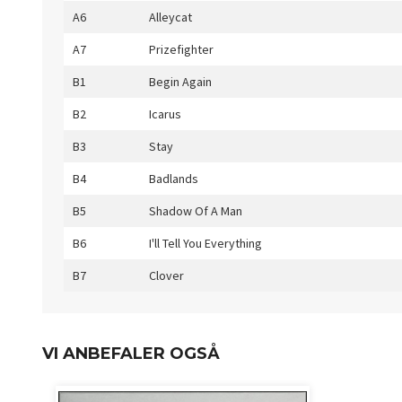
A6
Alleycat
A7
Prizefighter
B1
Begin Again
B2
Icarus
B3
Stay
B4
Badlands
B5
Shadow Of A Man
B6
I'll Tell You Everything
B7
Clover
VI ANBEFALER OGSÅ