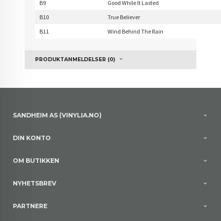
B9
Good While It Lasted
B10
True Believer
B11
Wind Behind The Rain
PRODUKTANMELDELSER (0)
SANDHEIM AS (VINYLIA.NO)
DIN KONTO
OM BUTIKKEN
NYHETSBREV
PARTNERE