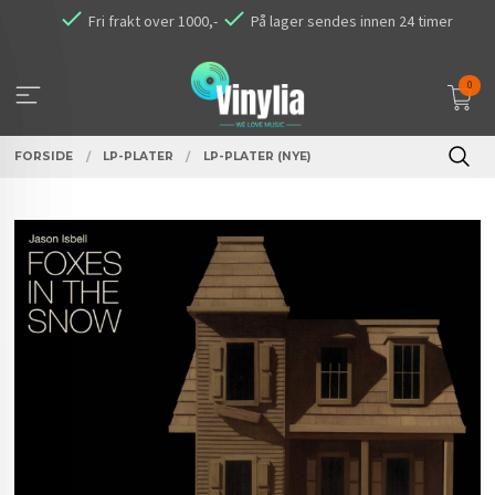
Gå
Fri frakt over 1000,-
På lager sendes innen 24 timer
til
innholdet
0
FORSIDE
LP-PLATER
LP-PLATER (NYE)