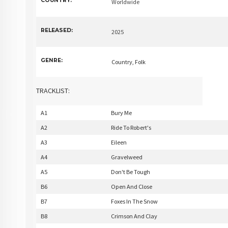
COUNTRY:
Worldwide
RELEASED:
2025
GENRE:
Country, Folk
TRACKLIST:
A1
Bury Me
A2
Ride To Robert's
A3
Eileen
A4
Gravelweed
A5
Don't Be Tough
B6
Open And Close
B7
Foxes In The Snow
B8
Crimson And Clay