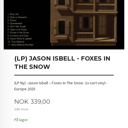
(LP) JASON ISBELL - FOXES IN
THE SNOW
(LP Ny) -Jason Isbell – Foxes In The Snow -1x sort vinyl -
Europe 2025
Pris
NOK
339,00
inkl. mva.
På lager