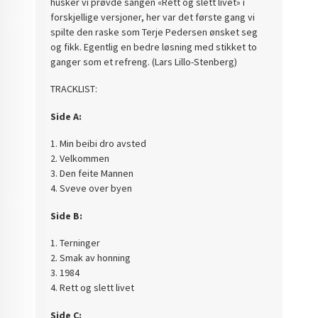
husker vi prøvde sangen «Rett og slett livet» i
forskjellige versjoner, her var det første gang vi
spilte den raske som Terje Pedersen ønsket seg
og fikk. Egentlig en bedre løsning med stikket to
ganger som et refreng. (Lars Lillo-Stenberg)
TRACKLIST:
Side A:
1. Min beibi dro avsted
2. Velkommen
3. Den feite Mannen
4. Sveve over byen
Side B:
1. Terninger
2. Smak av honning
3. 1984
4. Rett og slett livet
Side C: