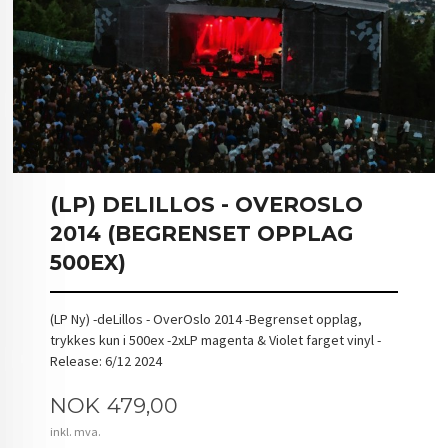
(LP) DELILLOS - OVEROSLO
2014 (BEGRENSET OPPLAG
500EX)
(LP Ny) -deLillos - OverOslo 2014 -Begrenset opplag,
trykkes kun i 500ex -2xLP magenta & Violet farget vinyl -
Release: 6/12 2024
Pris
NOK
479,00
inkl. mva.