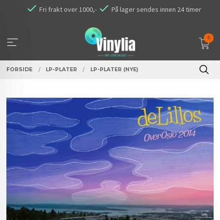
Gå
Fri frakt over 1000,-
På lager sendes innen 24 timer
til
innholdet
0
FORSIDE
LP-PLATER
LP-PLATER (NYE)