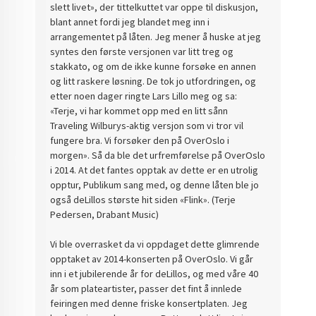
slett livet», der tittelkuttet var oppe til diskusjon,
blant annet fordi jeg blandet meg inn i
arrangementet på låten. Jeg mener å huske at jeg
syntes den første versjonen var litt treg og
stakkato, og om de ikke kunne forsøke en annen
og litt raskere løsning. De tok jo utfordringen, og
etter noen dager ringte Lars Lillo meg og sa:
«Terje, vi har kommet opp med en litt sånn
Traveling Wilburys-aktig versjon som vi tror vil
fungere bra. Vi forsøker den på OverOslo i
morgen». Så da ble det urfremførelse på OverOslo
i 2014. At det fantes opptak av dette er en utrolig
opptur, Publikum sang med, og denne låten ble jo
også deLillos største hit siden «Flink». (Terje
Pedersen, Drabant Music)
Vi ble overrasket da vi oppdaget dette glimrende
opptaket av 2014-konserten på OverOslo. Vi går
inn i et jubilerende år for deLillos, og med våre 40
år som plateartister, passer det fint å innlede
feiringen med denne friske konsertplaten. Jeg