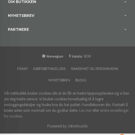
OM BUTIKKEN
NYHETSBREV
PARTNERE
: NOK
Norwegian
Valuta
FRAKT
KJØPSBETINGELSER
SIKKERHET OG PERSONVERN
NYHETSBREV
BLOGG
Vår nettbutikk bruker cookies slik at du får en bedre kjøpsopplevelse og vi kan
yte deg bedre service. Vi bruker cookies hovedsaklig til å lagre
innloggingsdetaljer og huske hva du har puttet i handlekurven din. Fortsett å
bruke siden som normalt om du godtar dette.
Les mer
eller
endre innstillinger
for cookies.
Powered by
24Nettbutikk