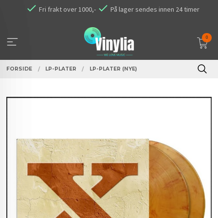
Gå
Fri frakt over 1000,-
På lager sendes innen 24 timer
til
innholdet
0
FORSIDE
LP-PLATER
LP-PLATER (NYE)