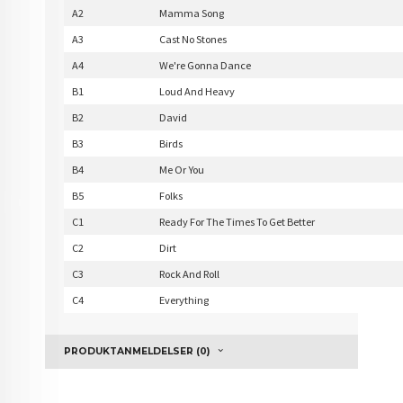
A2
Mamma Song
A3
Cast No Stones
A4
We're Gonna Dance
B1
Loud And Heavy
B2
David
B3
Birds
B4
Me Or You
B5
Folks
C1
Ready For The Times To Get Better
C2
Dirt
C3
Rock And Roll
C4
Everything
PRODUKTANMELDELSER (0)