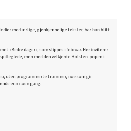
lodier med ærlige, gjenkjennelige tekster, har han blitt
et «Bedre dager», som slippes i februar. Her inviterer
av spilleglede, men med den velkjente Holsten-popen i
studio, uten programmerte trommer, noe som gir
evende enn noen gang.