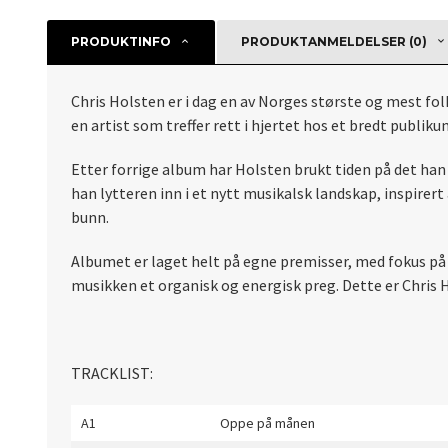
PRODUKTINFO
PRODUKTANMELDELSER (0)
Chris Holsten er i dag en av Norges største og mest fol
en artist som treffer rett i hjertet hos et bredt publiku
Etter forrige album har Holsten brukt tiden på det han
han lytteren inn i et nytt musikalsk landskap, inspirer
bunn.
Albumet er laget helt på egne premisser, med fokus på 
musikken et organisk og energisk preg. Dette er Chris H
TRACKLIST:
A1
Oppe på månen