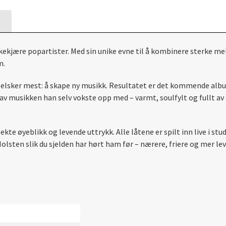
kekjære popartister. Med sin unike evne til å kombinere sterke me
m.
 elsker mest: å skape ny musikk. Resultatet er det kommende album
t av musikken han selv vokste opp med – varmt, soulfylt og fullt 
ekte øyeblikk og levende uttrykk. Alle låtene er spilt inn live i 
olsten slik du sjelden har hørt ham før – nærere, friere og mer l