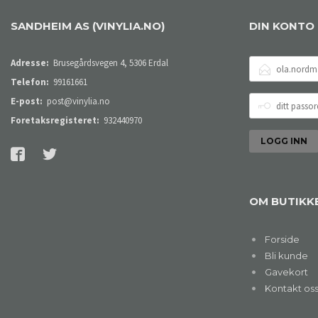
SANDHEIM AS (VINYLIA.NO)
DIN KONTO
E-
Adresse:
Brusegårdsvegen 4, 5306 Erdal
POSTADRESSE
Telefon:
99161661
DITT
E-post:
post@vinylia.no
PASSORD
Foretaksregisteret:
932440970
OM BUTIKK
Forside
Bli kunde
Gavekort
Kontakt os