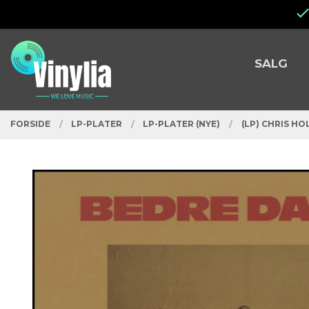
Gå
Lukk
til
innholdet
PRODUKTER
SALG
FORSIDE
LP-PLATER
LP-PLATER (NYE)
(LP) CHRIS HO