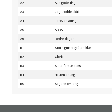
A2
Alle gode ting
A3
Jeg trodde aldri
A4
Forever Young
A5
ABBA
A6
Bedre dager
B1
Store gutter gråter ikke
B2
Gloria
B3
Siste første dans
B4
Natten er ung
B5
Sagaen om deg