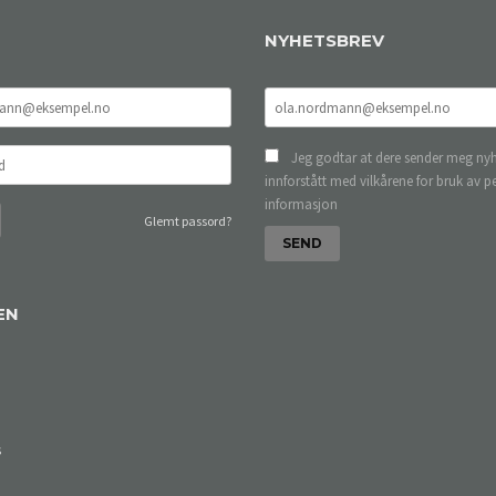
NYHETSBREV
Jeg godtar at dere sender meg nyh
innforstått med vilkårene for bruk av p
informasjon
Glemt passord?
EN
s