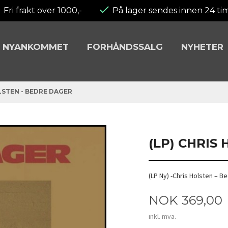
Fri frakt over 1000,-
På lager sendes innen 24 ti
NYANKOMMET
FORHÅNDSSALG
NYHETER
LSTEN - BEDRE DAGER
(LP) CHRIS
(LP Ny) -Chris Holsten – B
Pris
NOK
369,00
inkl. mva.