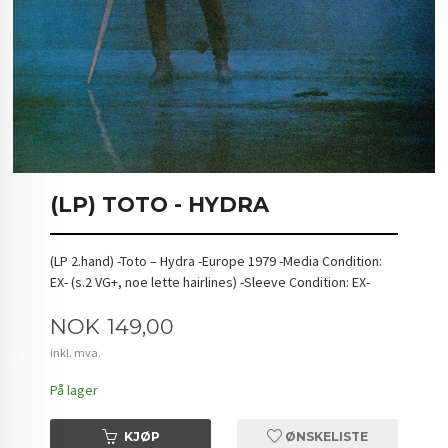
(LP) TOTO - HYDRA
(LP 2.hand) -Toto – Hydra -Europe 1979 -Media Condition:
EX- (s.2 VG+, noe lette hairlines) -Sleeve Condition: EX-
Pris
NOK
149,00
inkl. mva.
På lager
KJØP
ØNSKELISTE