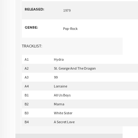
RELEASED:
1979
GENRE:
Pop-Rock
TRACKLIST:
A1
Hydra
A2
St. George And The Dragon
A3
99
A4
Lorraine
B1
All Us Boys
B2
Mama
B3
White Sister
B4
A Secret Love