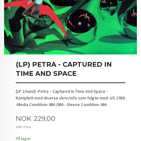
(LP) PETRA - CAPTURED IN
TIME AND SPACE
(LP 2.hand) -Petra – Captured In Time And Space -
Komplett med diverse skriv/info som fulgte med -US 1986
-Media Condition: NM-/NM- -Sleeve Condition: NM-
Pris
NOK
229,00
inkl. mva.
På lager