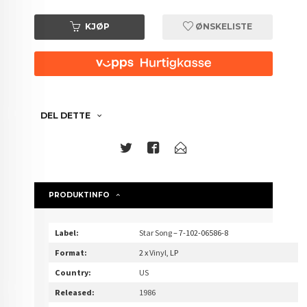
KJØP
ØNSKELISTE
DEL DETTE
PRODUKTINFO
Label:
Star Song
– 7-102-06586-8
Format:
2 x
Vinyl
, LP
Country:
US
Released:
1986