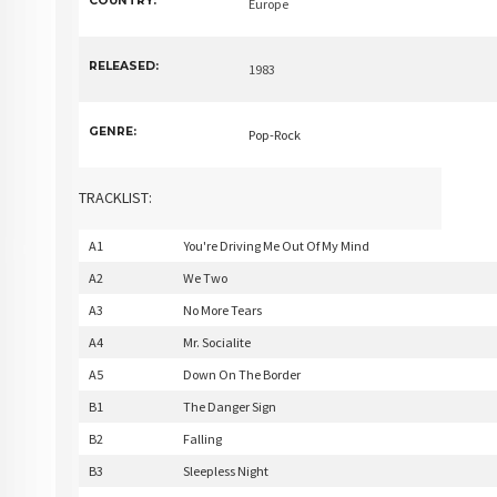
COUNTRY:
Europe
RELEASED:
1983
GENRE:
Pop-Rock
TRACKLIST:
A1
You're Driving Me Out Of My Mind
A2
We Two
A3
No More Tears
A4
Mr. Socialite
A5
Down On The Border
B1
The Danger Sign
B2
Falling
B3
Sleepless Night