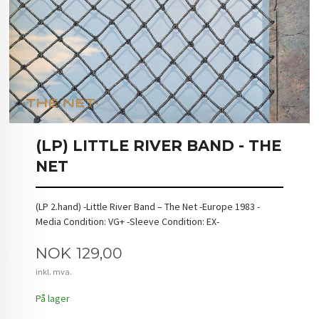
(LP) LITTLE RIVER BAND - THE
NET
(LP 2.hand) -Little River Band – The Net -Europe 1983 -
Media Condition: VG+ -Sleeve Condition: EX-
Pris
NOK
129,00
inkl. mva.
På lager