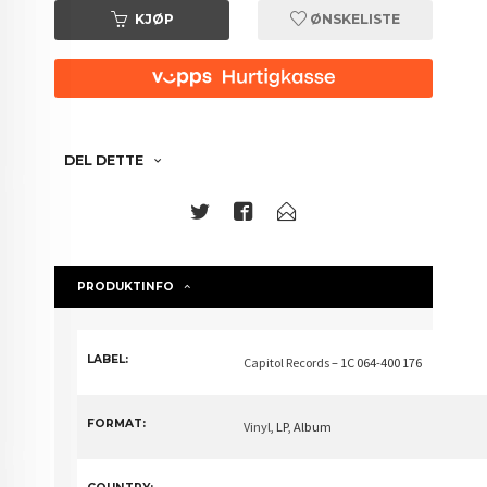
KJØP
ØNSKELISTE
DEL DETTE
PRODUKTINFO
LABEL:
Capitol Records
– 1C 064-400 176
FORMAT:
Vinyl
, LP, Album