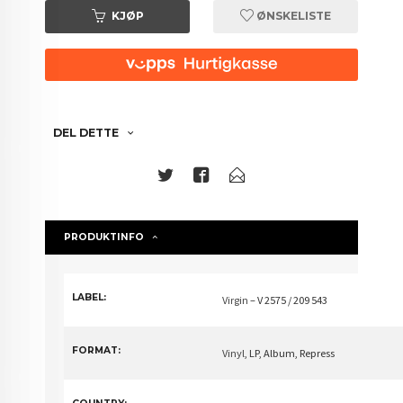
KJØP
ØNSKELISTE
DEL DETTE
PRODUKTINFO
LABEL:
Virgin
– V 2575 /
209 543
FORMAT:
Vinyl
, LP, Album, Repress