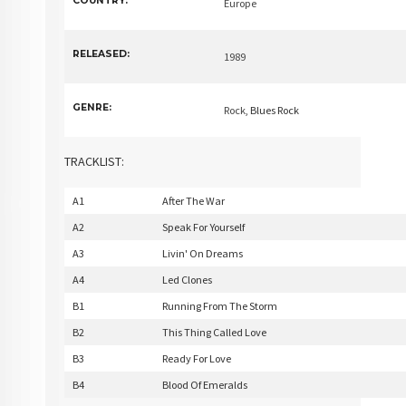
COUNTRY:
Europe
RELEASED:
1989
GENRE:
Rock
, Blues Rock
TRACKLIST:
A1
After The War
A2
Speak For Yourself
A3
Livin' On Dreams
A4
Led Clones
B1
Running From The Storm
B2
This Thing Called Love
B3
Ready For Love
B4
Blood Of Emeralds