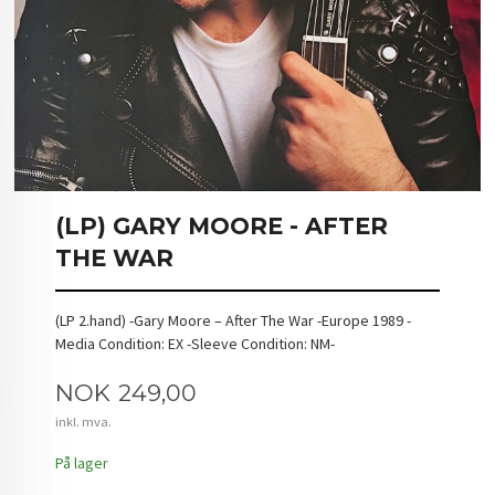
(LP) GARY MOORE - AFTER
THE WAR
(LP 2.hand) -Gary Moore – After The War -Europe 1989 -
Media Condition: EX -Sleeve Condition: NM-
Pris
NOK
249,00
inkl. mva.
På lager