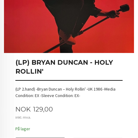
(LP) BRYAN DUNCAN - HOLY
ROLLIN'
(LP 2.hand) -Bryan Duncan – Holy Rollin' -UK 1986 -Media
Condition: EX -Sleeve Condition: EX-
Pris
NOK
129,00
inkl. mva.
På lager