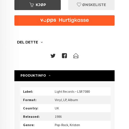
KJØP
ØNSKELISTE
DEL DETTE
PRODUKTINFO
Label:
Light Records
– LSR 7080
Format:
Vinyl
, LP, Album
Country:
UK
Released:
1986
Genre:
Pop-Rock, Kristen