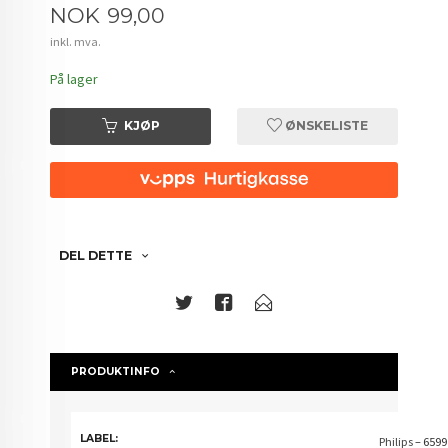
Pris
NOK
99,00
inkl. mva.
På lager
KJØP
ØNSKELISTE
DEL DETTE
PRODUKTINFO
LABEL:
Philips
– 6599