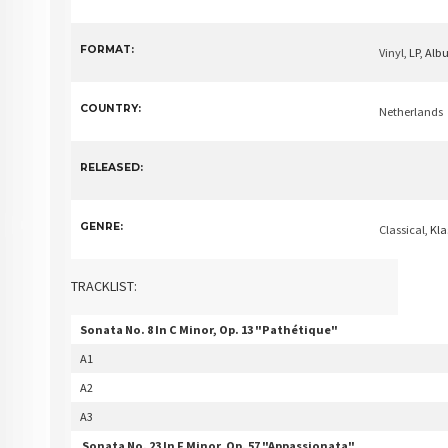
FORMAT:
Vinyl
, LP, Al
COUNTRY:
Netherlands
RELEASED:
GENRE:
Classical
, Kl
TRACKLIST:
Sonata No. 8 In C Minor, Op. 13 "Pathétique"
A1
A2
A3
Sonata No. 23 In F Minor, Op. 57 "Appassionata"