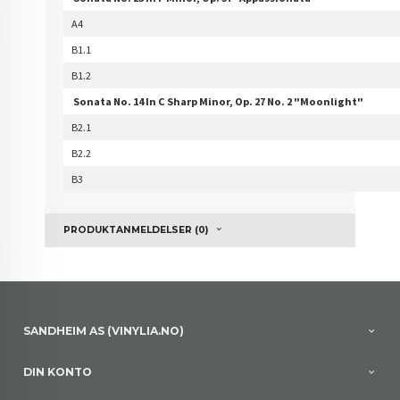
A4
B1.1
B1.2
Sonata No. 14 In C Sharp Minor, Op. 27 No. 2 "Moonlight"
B2.1
B2.2
B3
PRODUKTANMELDELSER (0)
SANDHEIM AS (VINYLIA.NO)
DIN KONTO