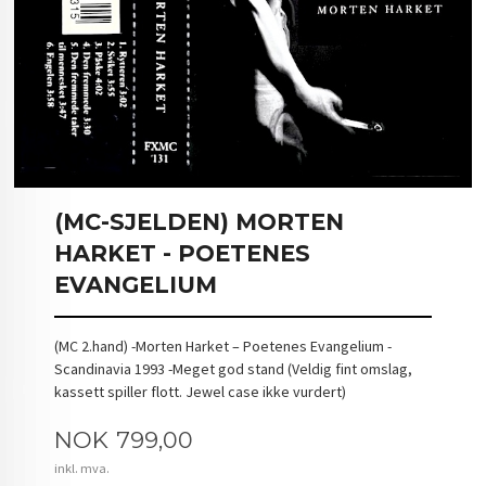
(MC-SJELDEN) MORTEN
HARKET - POETENES
EVANGELIUM
(MC 2.hand) -Morten Harket – Poetenes Evangelium -
Scandinavia 1993 -Meget god stand (Veldig fint omslag,
kassett spiller flott. Jewel case ikke vurdert)
Pris
NOK
799,00
inkl. mva.