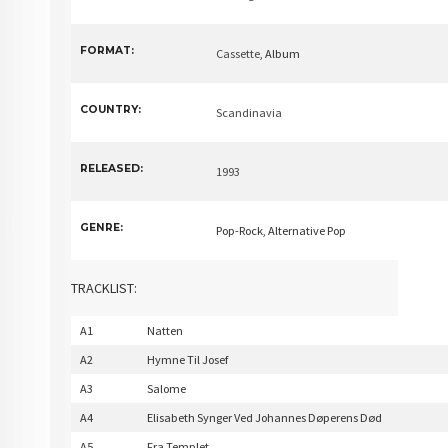
FORMAT:
Cassette
, Album
COUNTRY:
Scandinavia
RELEASED:
1993
GENRE:
Pop-Rock, Alternative Pop
TRACKLIST:
A1
Natten
A2
Hymne Til Josef
A3
Salome
A4
Elisabeth Synger Ved Johannes Døperens Død
A5
Fra Templet