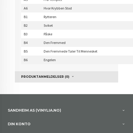
A6
Hvor Krybben Stod
B1
Rytteren
B2
Sviket
B3
Påske
B4
Den Fremmed
B5
Den Fremmede Taler Til Mennesket
B6
Engelen
PRODUKTANMELDELSER (0)
SANDHEIM AS (VINYLIA.NO)
DIN KONTO