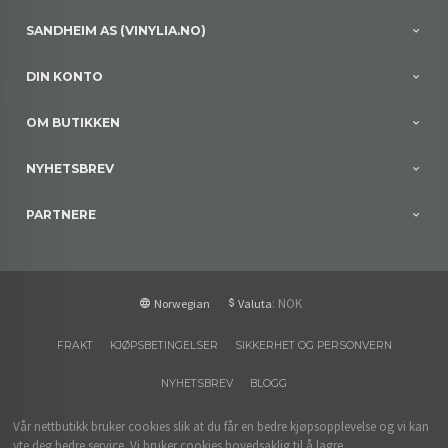
SANDHEIM AS (VINYLIA.NO)
DIN KONTO
OM BUTIKKEN
NYHETSBREV
PARTNERE
: NOK
Norwegian
Valuta
FRAKT
KJØPSBETINGELSER
SIKKERHET OG PERSONVERN
NYHETSBREV
BLOGG
Vår nettbutikk bruker cookies slik at du får en bedre kjøpsopplevelse og vi kan
yte deg bedre service. Vi bruker cookies hovedsaklig til å lagre