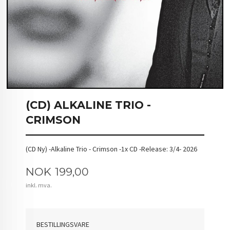
(CD) ALKALINE TRIO -
CRIMSON
(CD Ny) -Alkaline Trio - Crimson -1x CD -Release: 3/4- 2026
Pris
NOK
199,00
inkl. mva.
BESTILLINGSVARE