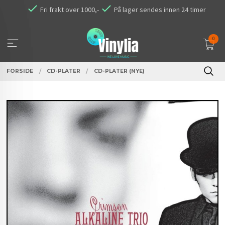
Gå
Fri frakt over 1000,-
På lager sendes innen 24 timer
til
innholdet
0
FORSIDE
CD-PLATER
CD-PLATER (NYE)