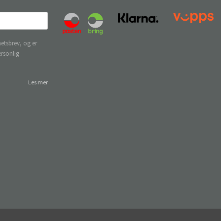
etsbrev, og er
ersonlig
Les mer