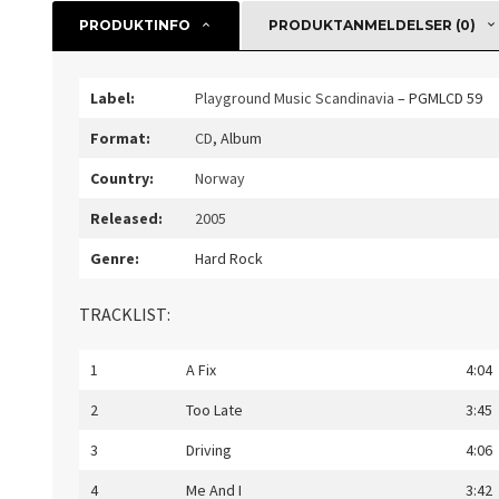
PRODUKTINFO
PRODUKTANMELDELSER (0)
Label:
Playground Music Scandinavia
– PGMLCD 59
Format:
CD
, Album
Country:
Norway
Released:
2005
Genre:
Hard Rock
TRACKLIST:
1
A Fix
4:04
2
Too Late
3:45
3
Driving
4:06
4
Me And I
3:42