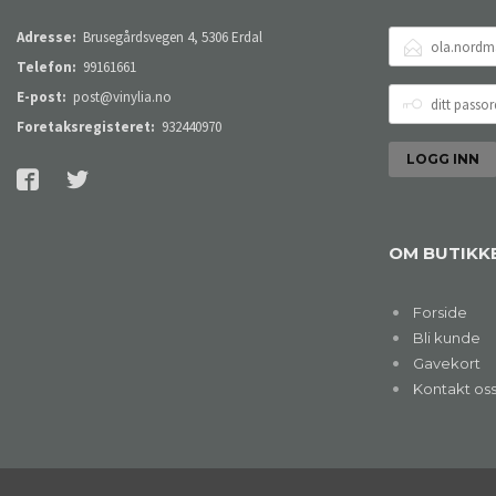
E-
Adresse:
Brusegårdsvegen 4, 5306 Erdal
POSTADRESSE
Telefon:
99161661
DITT
E-post:
post@vinylia.no
PASSORD
Foretaksregisteret:
932440970
OM BUTIKK
Forside
Bli kunde
Gavekort
Kontakt os