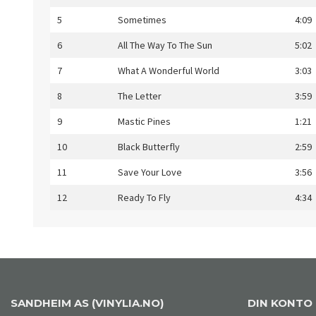
5
Sometimes
4:09
6
All The Way To The Sun
5:02
7
What A Wonderful World
3:03
8
The Letter
3:59
9
Mastic Pines
1:21
10
Black Butterfly
2:59
11
Save Your Love
3:56
12
Ready To Fly
4:34
SANDHEIM AS (VINYLIA.NO)
DIN KONTO