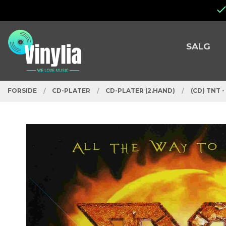
Gå
Lukk
til
innholdet
PRODUKTER
SALG
FORSIDE
CD-PLATER
CD-PLATER (2.HAND)
(CD) TNT 