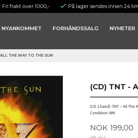
Fri frakt over 1000,-
På lager sendes innen 24 ti
NYANKOMMET
FORHÅNDSSALG
NYHETER
- ALL THE WAY TO THE SUN
(CD) TNT -
(CD 2.hand) -TNT – All Th
Condition: NM
Pris
NOK
199,00
inkl. mva.