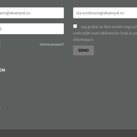
Jeg godtar at dere sender meg nyh
innforstått med vilkårene for bruk av p
informasjon
Glemt passord?
EN
s