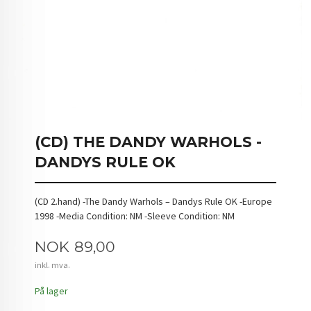
(CD) THE DANDY WARHOLS -
DANDYS RULE OK
(CD 2.hand) -The Dandy Warhols – Dandys Rule OK -Europe
1998 -Media Condition: NM -Sleeve Condition: NM
Pris
NOK
89,00
inkl. mva.
På lager