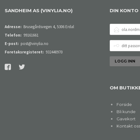
SANDHEIM AS (VINYLIA.NO)
DIN KONTO
E-
Adresse:
Brusegårdsvegen 4, 5306 Erdal
POSTADRESSE
Telefon:
99161661
DITT
E-post:
post@vinylia.no
PASSORD
Foretaksregisteret:
932440970
OM BUTIKK
Forside
Bli kunde
Gavekort
Kontakt os