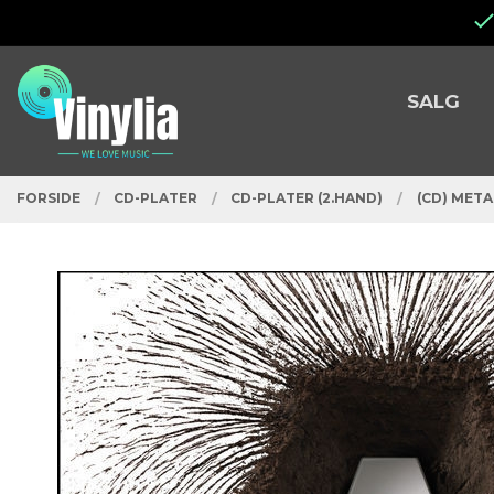
Gå
Lukk
til
innholdet
PRODUKTER
SALG
FORSIDE
CD-PLATER
CD-PLATER (2.HAND)
(CD) META