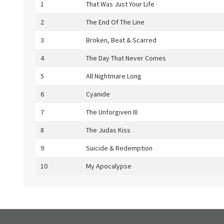
1
That Was Just Your Life
2
The End Of The Line
3
Broken, Beat & Scarred
4
The Day That Never Comes
5
All Nightmare Long
6
Cyanide
7
The Unforgiven III
8
The Judas Kiss
9
Suicide & Redemption
10
My Apocalypse