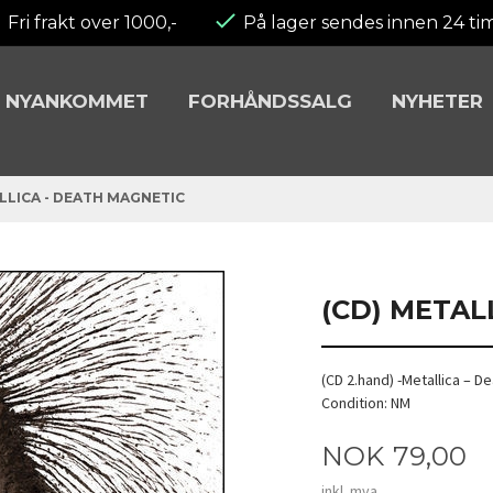
Fri frakt over 1000,-
På lager sendes innen 24 ti
NYANKOMMET
FORHÅNDSSALG
NYHETER
LLICA - DEATH MAGNETIC
(CD) METAL
(CD 2.hand) -Metallica – 
Condition: NM
Pris
NOK
79,00
inkl. mva.