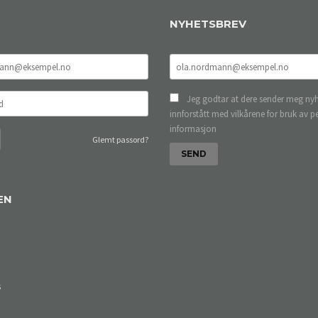
NYHETSBREV
Jeg godtar at dere sender meg nyh
innforstått med vilkårene for bruk av p
informasjon
Glemt passord?
EN
s