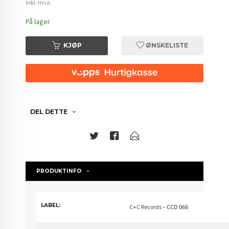
inkl. mva.
På lager
KJØP
ØNSKELISTE
DEL DETTE
PRODUKTINFO
LABEL:
C+C Records
– CCD 066