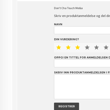
Don't Cha Touch Me
&a
Skriv en produktanmeldelse og del di
NAVN
DIN VURDERING?
1 STAR
2 STAR
3 STAR
4 STAR
5 S
OPPGI EN TITTEL FOR ANMELDELSEN 
SKRIV INN PRODUKTANMELDELSEN I F