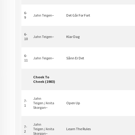
6-
Jahn Teigen
–
Det Går For Fort
9
6-
Jahn Teigen
–
Klar Dag
10
6-
Jahn Teigen
–
Sånn Er Det
11
Cheek To
Cheek (1983)
Jahn
7-
Teigen
/
Anita
Open Up
1
Skorgan
–
Jahn
7-
Teigen
/
Anita
Learn The Rules
2
Skorgan
–