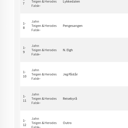
Teigen
&
Herodes
Lykkedalen
7
Falsk
–
Jahn
1-
Teigen
&
Herodes
Pengesangen
8
Falsk
–
Jahn
1-
Teigen
&
Herodes
N. Elgh
9
Falsk
–
Jahn
1-
Teigen
&
Herodes
Jeg Påstår
10
Falsk
–
Jahn
1-
Teigen
&
Herodes
Reisebyrå
11
Falsk
–
Jahn
1-
Teigen
&
Herodes
Outro
12
Falsk
–