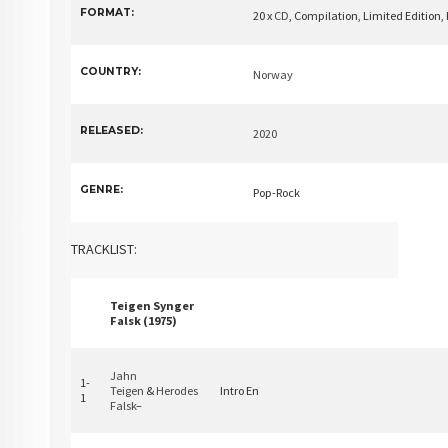
FORMAT:
20 x
CD
, Compilation, Limited Edition
COUNTRY:
Norway
RELEASED:
2020
GENRE:
Pop-Rock
TRACKLIST:
Teigen Synger
Falsk (1975)
Jahn
1-
Teigen
&
Herodes
Intro En
1
Falsk
–