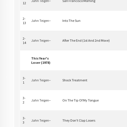
Jahn Teigen
–
San Francisco Morning
12
2-
Jahn Teigen
–
Into The Sun
13
2-
Jahn Teigen
–
After The End (1st And 2nd Move)
14
This Year's
Loser (1978)
3-
Jahn Teigen
–
Shock Treatment
1
3-
Jahn Teigen
–
On The Tip Of My Tongue
2
3-
Jahn Teigen
–
They Don't Clap Losers
3