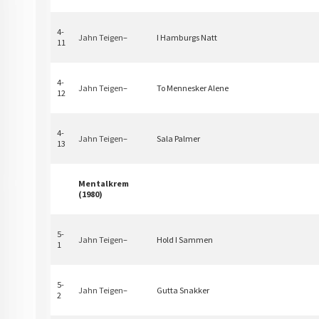
4-
Jahn Teigen
–
I Hamburgs Natt
11
4-
Jahn Teigen
–
To Mennesker Alene
12
4-
Jahn Teigen
–
Sala Palmer
13
Mentalkrem
(1980)
5-
Jahn Teigen
–
Hold I Sammen
1
5-
Jahn Teigen
–
Gutta Snakker
2