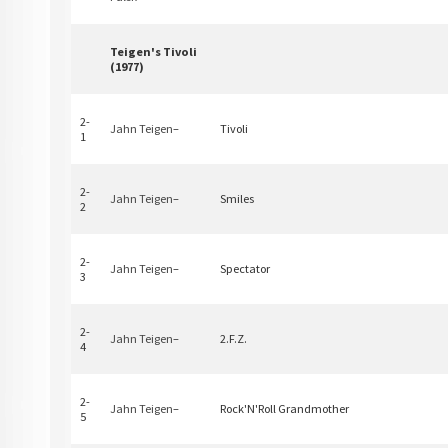
Teigen's Tivoli
(1977)
2-
Jahn Teigen
–
Tivoli
1
2-
Jahn Teigen
–
Smiles
2
2-
Jahn Teigen
–
Spectator
3
2-
Jahn Teigen
–
2.F.Z.
4
2-
Jahn Teigen
–
Rock'N'Roll Grandmother
5