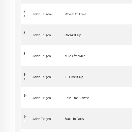
3-
Jahn Teigen
–
Wheel Of Love
4
3-
Jahn Teigen
–
Break It Up
5
3-
Jahn Teigen
–
Mile After Mile
6
3-
Jahn Teigen
–
I'll Give It Up
7
3-
Jahn Teigen
–
Join The Clowns
8
3-
Jahn Teigen
–
Back In Paris
9