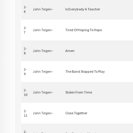
2-
Jahn Teigen
–
Is Everybody A Teacher
6
2-
Jahn Teigen
–
Tired Of Hoping To Hope
7
2-
Jahn Teigen
–
Amen
8
2-
Jahn Teigen
–
The Band Stopped To Play
9
2-
Jahn Teigen
–
Stolen From Time
10
2-
Jahn Teigen
–
Close Together
11
2-