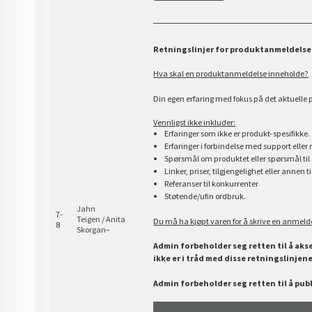
Retningslinjer for produktanmeldelse
Hva skal en produktanmeldelse inneholde?
Din egen erfaring med fokus på det aktuelle 
Vennligst ikke inkluder:
Erfaringer som ikke er produkt-spesifikke.
Erfaringer i forbindelse med support eller 
Spørsmål om produktet eller spørsmål til 
Linker, priser, tilgjengelighet eller annen
Referanser til konkurrenter
Støtende/ufin ordbruk.
Jahn
7-
Teigen
/
Anita
Du må ha kjøpt varen for å skrive en anmeld
8
Skorgan
–
Admin forbeholder seg retten til å aks
ikke er i tråd med disse retningslinjene
Admin forbeholder seg retten til å pub