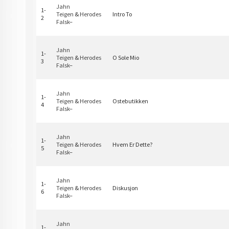
Jahn
1-
Teigen
&
Herodes
Intro To
2
Falsk
–
Jahn
1-
Teigen
&
Herodes
O Sole Mio
3
Falsk
–
Jahn
1-
Teigen
&
Herodes
Ostebutikken
4
Falsk
–
Jahn
1-
Teigen
&
Herodes
Hvem Er Dette?
5
Falsk
–
Jahn
1-
Teigen
&
Herodes
Diskusjon
6
Falsk
–
Jahn
1-