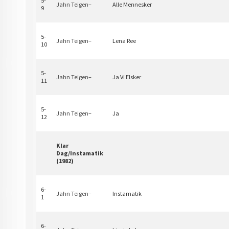
5-
Jahn Teigen
–
Alle Mennesker
9
5-
Jahn Teigen
–
Lena Ree
10
5-
Jahn Teigen
–
Ja Vi Elsker
11
5-
Jahn Teigen
–
Ja
12
Klar
Dag/Instamatik
(1982)
6-
Jahn Teigen
–
Instamatik
1
6-