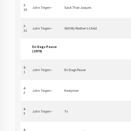
3-
Jahn Teigen
–
Sack That Jaques
10
3-
Jahn Teigen
–
Still My Mother's Child
11
En Dags Pause
(1979)
4-
Jahn Teigen
–
En Dags Pause
1
4-
Jahn Teigen
–
Kostymer
2
4-
Jahn Teigen
–
Tv
3
4-