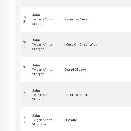
Jahn
7-
Teigen
/
Anita
Never Say Never
3
Skorgan
–
Jahn
7-
Teigen
/
Anita
I Keep On Chasing You
4
Skorgan
–
Jahn
7-
Teigen
/
Anita
Sound Of Love
5
Skorgan
–
Jahn
7-
Teigen
/
Anita
Cheek To Cheek
6
Skorgan
–
Jahn
7-
Teigen
/
Anita
Friendly
7
Skorgan
–