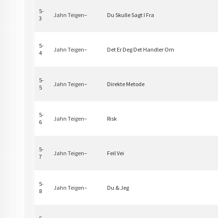
5-
Jahn Teigen
–
Du Skulle Sagt I Fra
3
5-
Jahn Teigen
–
Det Er Deg Det Handler Om
4
5-
Jahn Teigen
–
Direkte Metode
5
5-
Jahn Teigen
–
Risk
6
5-
Jahn Teigen
–
Feil Vei
7
5-
Jahn Teigen
–
Du & Jeg
8