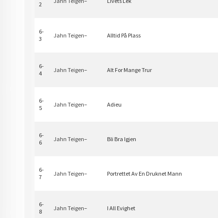
Jahn Teigen
–
Livets Lek
2
6-
Jahn Teigen
–
Alltid På Plass
3
6-
Jahn Teigen
–
Alt For Mange Trur
4
6-
Jahn Teigen
–
Adieu
5
6-
Jahn Teigen
–
Bli Bra Igjen
6
6-
Jahn Teigen
–
Portrettet Av En Druknet Mann
7
6-
Jahn Teigen
–
I All Evighet
8