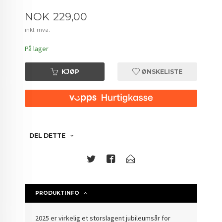
Pris
NOK
229,00
inkl. mva.
På lager
KJØP
ØNSKELISTE
DEL DETTE
PRODUKTINFO
2025 er virkelig et storslagent jubileumsår for