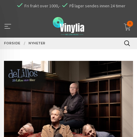
Gå
Fri frakt over 1000,-
På lager sendes innen 24 timer
til
innholdet
0
FORSIDE
NYHETER