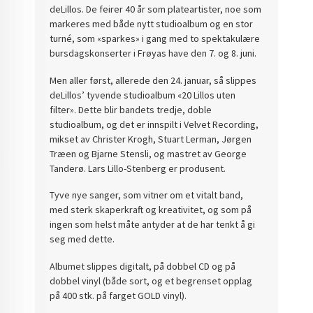
deLillos. De feirer 40 år som plateartister, noe som
markeres med både nytt studioalbum og en stor
turné, som «sparkes» i gang med to spektakulære
bursdagskonserter i Frøyas have den 7. og 8. juni.
Men aller først, allerede den 24. januar, så slippes
deLillos’ tyvende studioalbum «20 Lillos uten
filter». Dette blir bandets tredje, doble
studioalbum, og det er innspilt i Velvet Recording,
mikset av Christer Krogh, Stuart Lerman, Jørgen
Træen og Bjarne Stensli, og mastret av George
Tanderø. Lars Lillo-Stenberg er produsent.
Tyve nye sanger, som vitner om et vitalt band,
med sterk skaperkraft og kreativitet, og som på
ingen som helst måte antyder at de har tenkt å gi
seg med dette.
Albumet slippes digitalt, på dobbel CD og på
dobbel vinyl (både sort, og et begrenset opplag
på 400 stk. på farget GOLD vinyl).