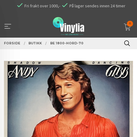
Gå
Fri frakt over 1000,-
På lager sendes innen 24 timer
til
innholdet
0
FORSIDE
BUTIKK
BE 1800-HORD-70