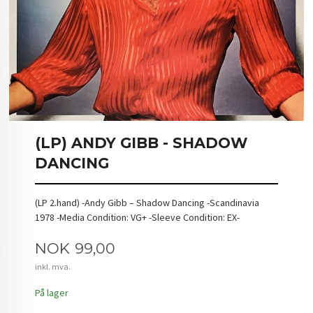
(LP) ANDY GIBB - SHADOW
DANCING
(LP 2.hand) -Andy Gibb – Shadow Dancing -Scandinavia
1978 -Media Condition: VG+ -Sleeve Condition: EX-
Pris
NOK
99,00
inkl. mva.
På lager