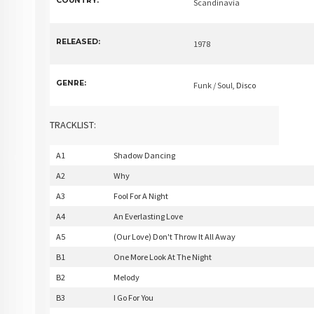
COUNTRY:
Scandinavia
RELEASED:
1978
GENRE:
Funk / Soul
, Disco
TRACKLIST:
A1
Shadow Dancing
A2
Why
A3
Fool For A Night
A4
An Everlasting Love
A5
(Our Love) Don't Throw It All Away
B1
One More Look At The Night
B2
Melody
B3
I Go For You