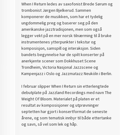
When I Return ledes av saxofonist Brede Sørum og
trombonist Jørgen Bjelkerud. Sammen
komponerer de musikken, som har et tydelig
ungdommelig preg og baserer seg på den
amerikanske jazztradisjonen, men som også
legger vekt på en mer norsk tilnærming til å bruke
instrumentenes ytterpunkter i tekstur og
komposisjon, samspill og interaksjon. Siden
bandets begynnelse har de spilt konserter på
anerkjente scener som Dokkhuset Scene
Trondheim, Victoria Nasjonal Jazzscene og
Kampenjazz i Oslo og Jazzmatazz Neuköln i Berlin.
I februar slipper When I Return sin etterlengtede
debutplate på Jazzland Recordings med navn The
Weight Of Bloom. Materialet på platen er et
resultat av komposisjoner og utprøvninger
septetten har gjort i konsertformat de seneste
årene, og som tematisk innbyr til både ettertanke
og savn, så vel som lek og håp.