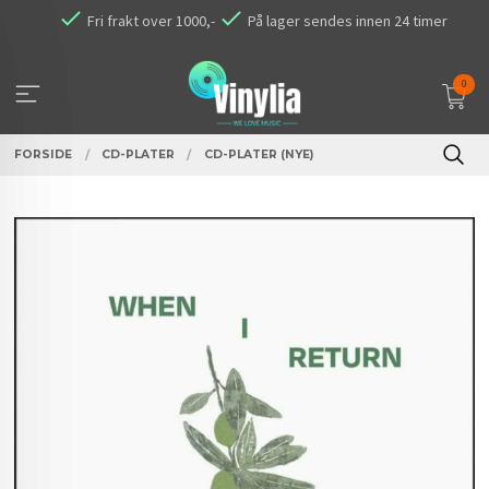
Gå
Fri frakt over 1000,-
På lager sendes innen 24 timer
til
innholdet
0
FORSIDE
CD-PLATER
CD-PLATER (NYE)