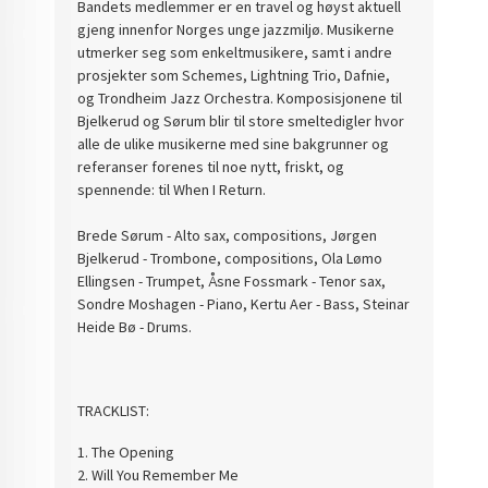
Bandets medlemmer er en travel og høyst aktuell
gjeng innenfor Norges unge jazzmiljø. Musikerne
utmerker seg som enkeltmusikere, samt i andre
prosjekter som Schemes, Lightning Trio, Dafnie,
og Trondheim Jazz Orchestra. Komposisjonene til
Bjelkerud og Sørum blir til store smeltedigler hvor
alle de ulike musikerne med sine bakgrunner og
referanser forenes til noe nytt, friskt, og
spennende: til When I Return.
Brede Sørum - Alto sax, compositions, Jørgen
Bjelkerud - Trombone, compositions, Ola Lømo
Ellingsen - Trumpet, Åsne Fossmark - Tenor sax,
Sondre Moshagen - Piano, Kertu Aer - Bass, Steinar
Heide Bø - Drums.
TRACKLIST:
1. The Opening
2. Will You Remember Me